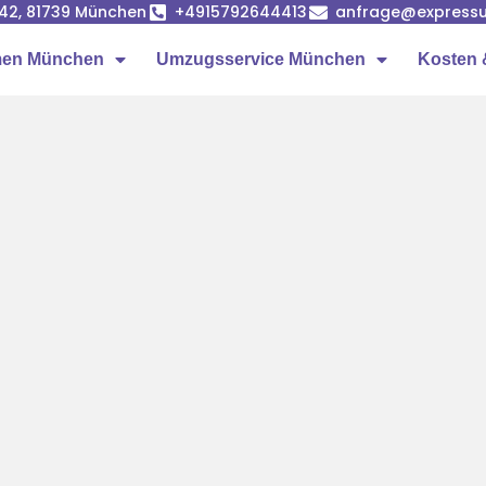
42, 81739 München
+4915792644413
anfrage@express
men München
Umzugsservice München
Kosten 