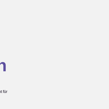
h
 für