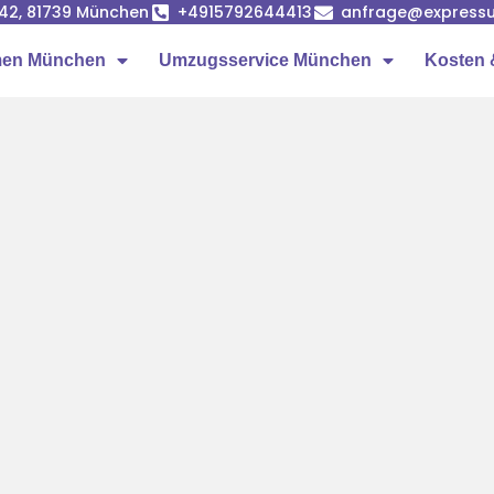
42, 81739 München
+4915792644413
anfrage@express
men München
Umzugsservice München
Kosten 