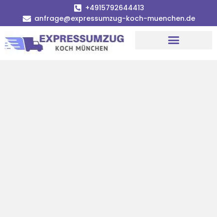
+4915792644413
anfrage@expressumzug-koch-muenchen.de
Umzugsunternehmen München
Umzugsservice München