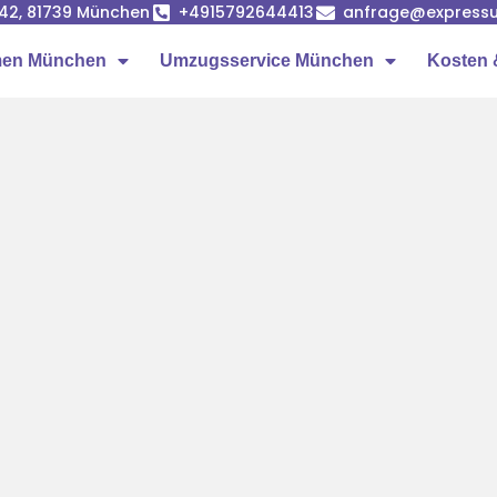
42, 81739 München
+4915792644413
anfrage@express
men München
Umzugsservice München
Kosten 