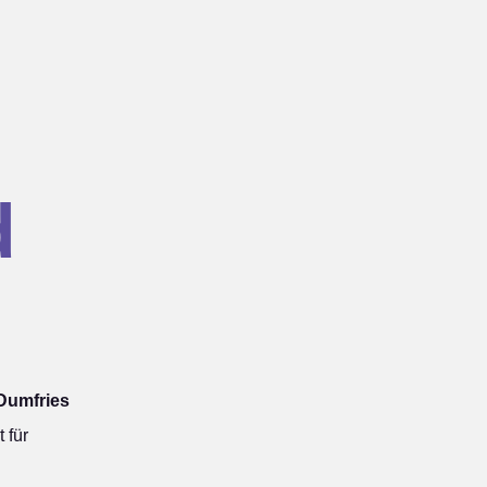
d
Dumfries
 für