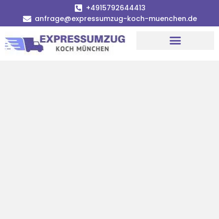
+4915792644413
anfrage@expressumzug-koch-muenchen.de
Umzugsunternehmen München
Umzugsservice München