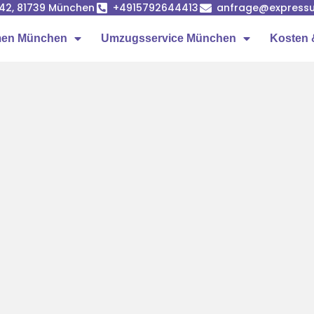
42, 81739 München
+4915792644413
anfrage@express
men München
Umzugsservice München
Kosten 