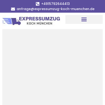
+4915792644413
anfrage@expressumzug-koch-muenchen.de
Umzugsunternehmen München
Umzugsservice München