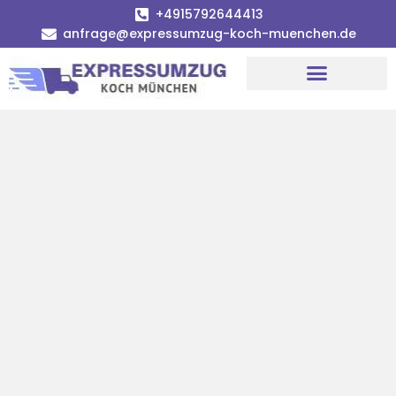
+4915792644413
anfrage@expressumzug-koch-muenchen.de
Umzugsunternehmen München
Umzugsservice München