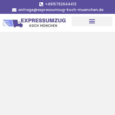
+4915792644413
anfrage@expressumzug-koch-muenchen.de
Umzugsunternehmen München
Umzugsservice München