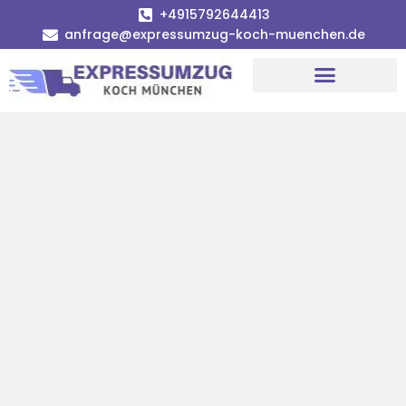
+4915792644413
anfrage@expressumzug-koch-muenchen.de
Umzugsunternehmen München
Umzugsservice München