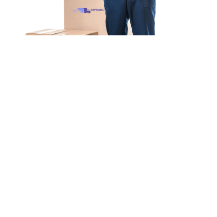
Unsere Mission
Ihr Umzug von München
nach Montreux
Unsere Mission bei Expressumzug Koch ist einfach:
Wir wollen, dass
Ihr Umzug von München nach