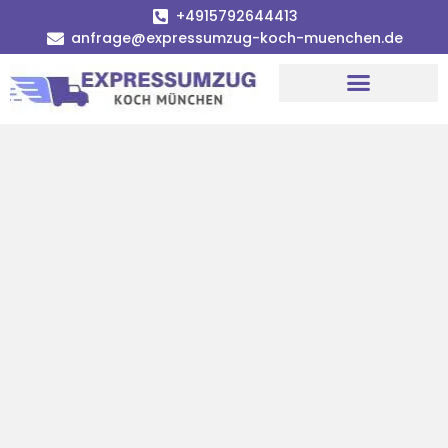
+4915792644413
anfrage@expressumzug-koch-muenchen.de
Umzugsunternehmen München
Umzugsservice München