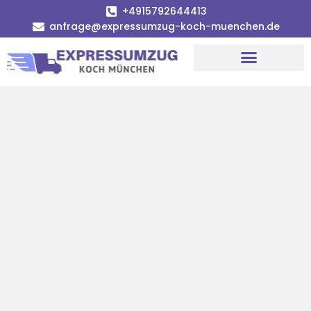
+4915792644413
anfrage@expressumzug-koch-muenchen.de
Umzugsunternehmen München
Umzugsservice München