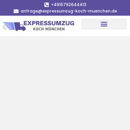
+4915792644413
anfrage@expressumzug-koch-muenchen.de
Umzugsunternehmen München
Umzugsservice München