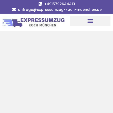
+4915792644413
anfrage@expressumzug-koch-muenchen.de
Umzugsunternehmen München
Umzugsservice München