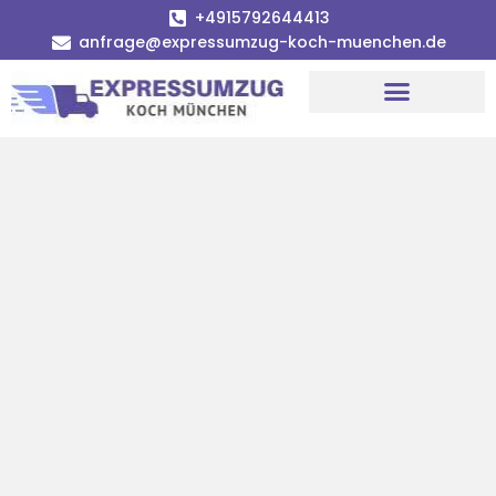
+4915792644413
anfrage@expressumzug-koch-muenchen.de
Umzugsunternehmen München
Umzugsservice München