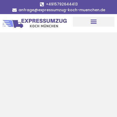
+4915792644413
anfrage@expressumzug-koch-muenchen.de
Umzugsunternehmen München
Umzugsservice München