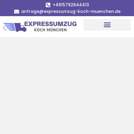
+4915792644413
anfrage@expressumzug-koch-muenchen.de
Umzugsunternehmen München
Umzugsservice München