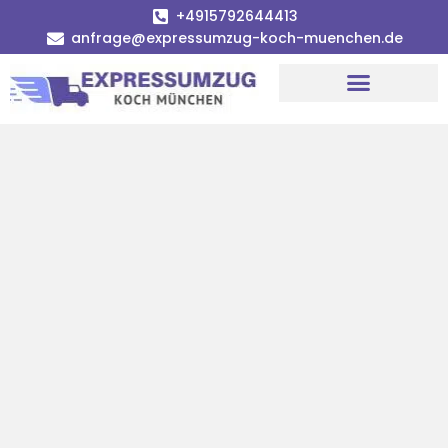
+4915792644413
anfrage@expressumzug-koch-muenchen.de
Umzugsunternehmen München
Umzugsservice München