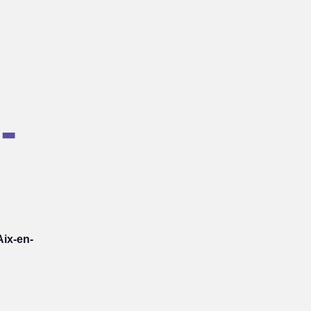
-
ix-en-