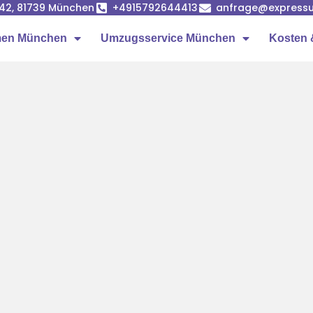
42, 81739 München
+4915792644413
anfrage@express
men München
Umzugsservice München
Kosten 