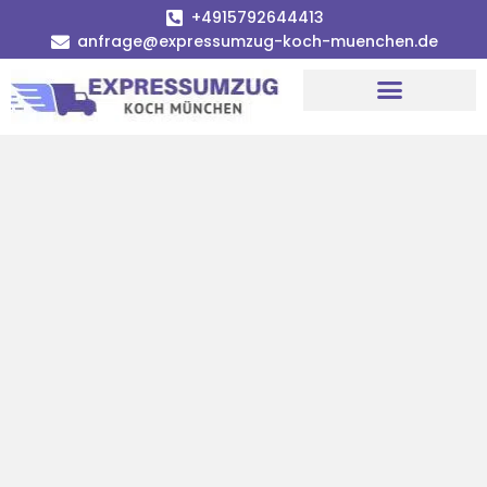
+4915792644413
anfrage@expressumzug-koch-muenchen.de
Umzugsunternehmen München
Umzugsservice München