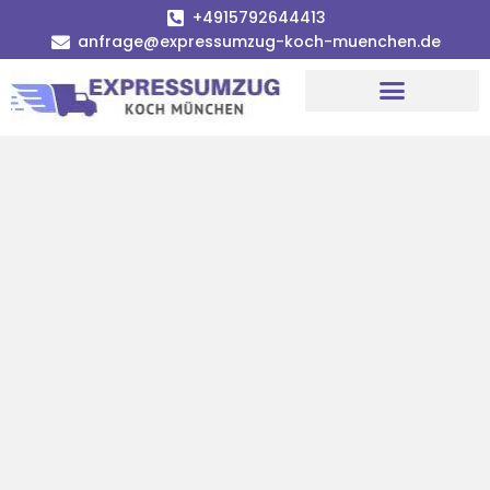
+4915792644413
anfrage@expressumzug-koch-muenchen.de
Umzugsunternehmen München
Umzugsservice München