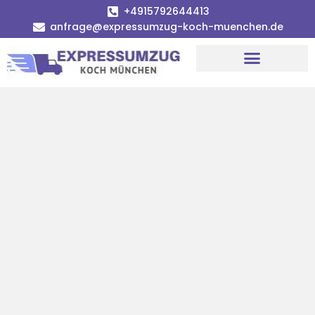
+4915792644413
anfrage@expressumzug-koch-muenchen.de
Umzugsunternehmen München
Umzugsservice München