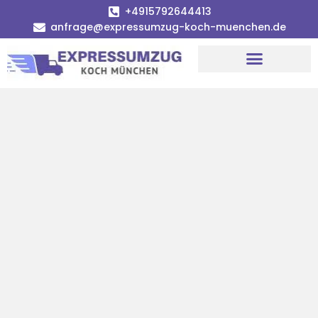
+4915792644413
anfrage@expressumzug-koch-muenchen.de
Umzugsunternehmen München
Umzugsservice München