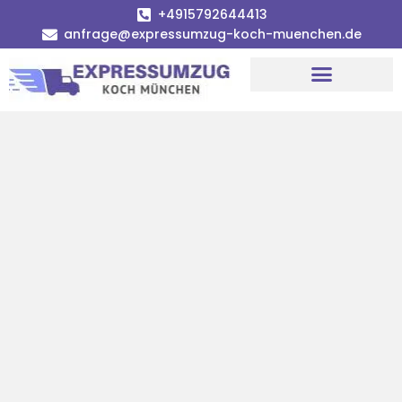
+4915792644413
anfrage@expressumzug-koch-muenchen.de
Umzugsunternehmen München
Umzugsservice München