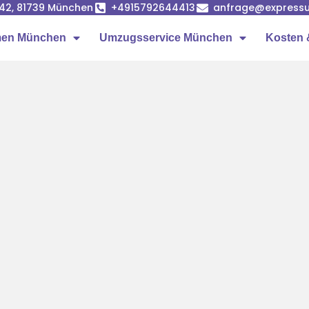
42, 81739 München
+4915792644413
anfrage@express
men München
Umzugsservice München
Kosten 