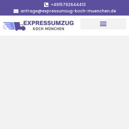
+4915792644413
anfrage@expressumzug-koch-muenchen.de
Umzugsunternehmen München
Umzugsservice München