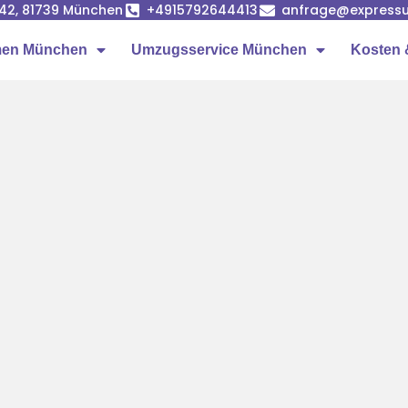
42, 81739 München
+4915792644413
anfrage@express
men München
Umzugsservice München
Kosten 