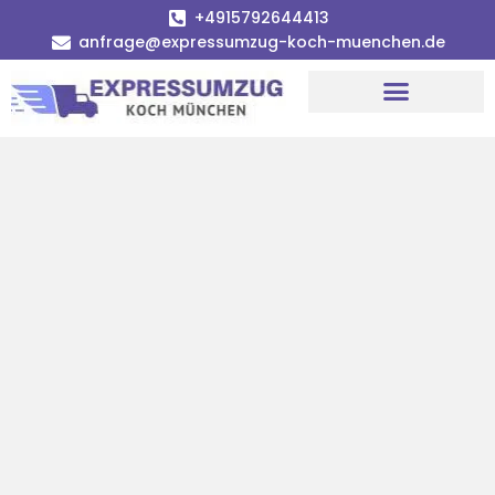
+4915792644413
anfrage@expressumzug-koch-muenchen.de
Umzugsunternehmen München
Umzugsservice München