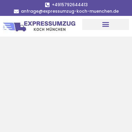
+4915792644413
anfrage@expressumzug-koch-muenchen.de
Umzugsunternehmen München
Umzugsservice München