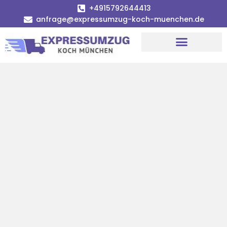
+4915792644413
anfrage@expressumzug-koch-muenchen.de
Umzugsunternehmen München
Umzugsservice München