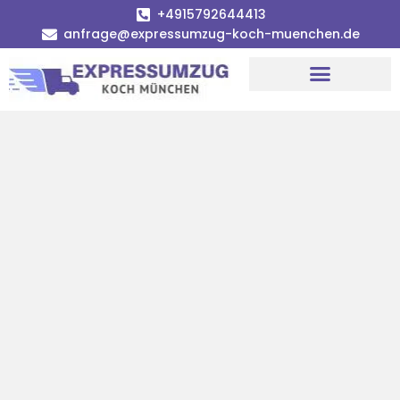
+4915792644413
anfrage@expressumzug-koch-muenchen.de
Umzugsunternehmen München
Umzugsservice München