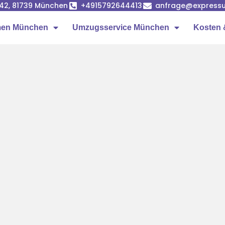
42, 81739 München
+4915792644413
anfrage@express
men München
Umzugsservice München
Kosten 