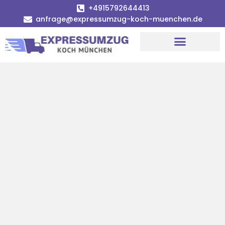
+4915792644413
anfrage@expressumzug-koch-muenchen.de
Umzugsunternehmen München
Umzugsservice München