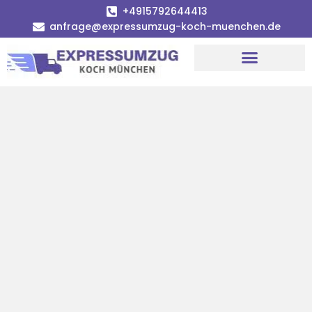
+4915792644413
anfrage@expressumzug-koch-muenchen.de
Umzugsunternehmen München
Umzugsservice München