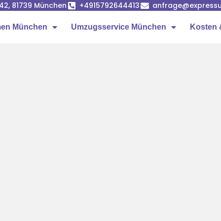
42, 81739 München
+4915792644413
anfrage@express
men München
Umzugsservice München
Kosten 