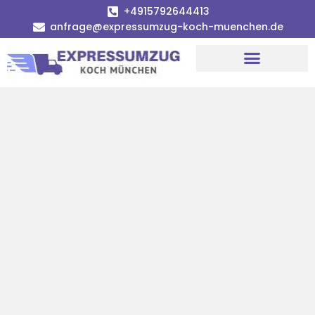
+4915792644413
anfrage@expressumzug-koch-muenchen.de
Umzugsunternehmen München
Umzugsservice München