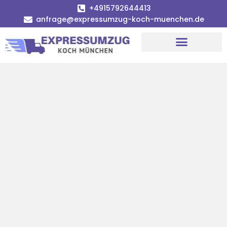
+4915792644413
anfrage@expressumzug-koch-muenchen.de
Umzugsunternehmen München
Umzugsservice München