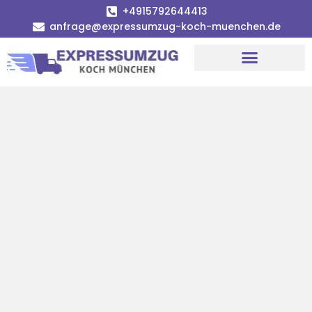
+4915792644413
anfrage@expressumzug-koch-muenchen.de
Umzugsunternehmen München
Umzugsservice München