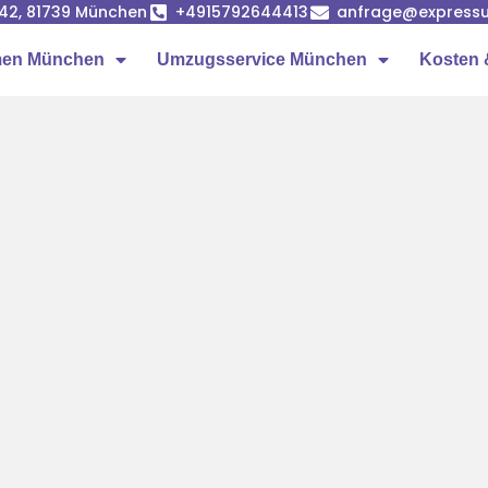
42, 81739 München
+4915792644413
anfrage@express
men München
Umzugsservice München
Kosten 