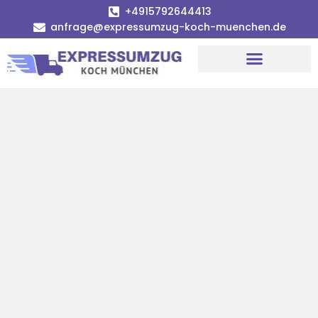
+4915792644413
anfrage@expressumzug-koch-muenchen.de
Umzugsunternehmen München
Umzugsservice München